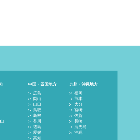
方
中国・四国地方
九州・沖縄地方
阪
広島
福岡
都
岡山
熊本
良
山口
大分
庫
鳥取
宮崎
賀
島根
佐賀
歌山
香川
長崎
徳島
鹿児島
愛媛
沖縄
高知