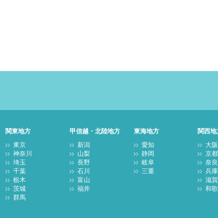
関東地方
甲信越・北陸地方
東海地方
関西地
東京
新潟
愛知
大
神奈川
山梨
静岡
京
埼玉
長野
岐阜
奈
千葉
石川
三重
兵
栃木
富山
滋
茨城
福井
和
群馬