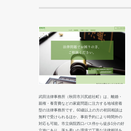
武田法律事務所（秋田市川尻総社町）は、離婚・
親権・養育費などの家庭問題に注力する地域密着
型の法律事務所です。60歳以上の方の初回相談は
無料で受けられるほか、事前予約により時間外の
対応も可能。市立病院西口バス停から徒歩1分の好
立地にあり、落ち着いた環境で丁寧な法律相談を