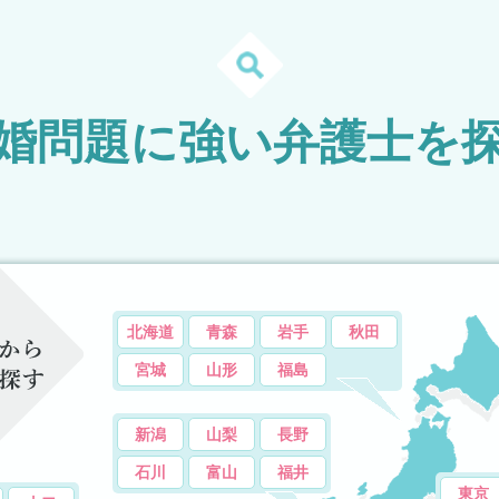
婚問題に強い弁護士を
北海道
青森
岩手
秋田
宮城
山形
福島
新潟
山梨
長野
石川
富山
福井
東京