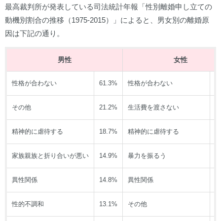
最高裁判所が発表している司法統計年報「性別離婚申し立ての
動機別割合の推移（1975-2015）」によると、男女別の離婚原
因は下記の通り。
男性
女性
性格が合わない
61.3%
性格が合わない
4
その他
21.2%
生活費を渡さない
2
精神的に虐待する
18.7%
精神的に虐待する
2
家族親族と折り合いが悪い
14.9%
暴力を振るう
2
異性関係
14.8%
異性関係
1
性的不調和
13.1%
その他
1