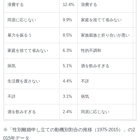
浪費する
12.4%
浪費する
1
同居に応じない
9.9%
家庭を捨てて省みない
9
暴力を振るう
8.5%
家族親族と折り合いが悪い
7
家庭を捨てて省みない
6.3%
性的不調和
7
病気
5.1%
酒を飲みすぎる
6
生活費を渡さない
4.4%
不詳
4
不詳
3.1%
病気
2
酒を飲みすぎる
2.4%
同居に応じない
2
※「性別離婚申し立ての動機別割合の推移（1975-2015）」の2
015年データ