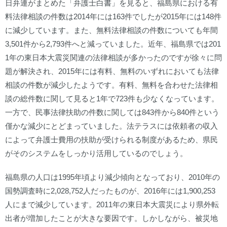
日弁連がまとめた「弁護士白書」を見ると、福島県における有
料法律相談の件数は2014年には163件でしたが2015年には148件
に減少しています。また、無料法律相談の件数についても年間
3,501件から2,793件へと減っていました。近年、福島県では201
1年の東日本大震災関連の法律相談が多かったのですが徐々に問
題が解決され、2015年には有料、無料のいずれにおいても法律
相談の件数が減少したようです。有料、無料を合わせた法律相
談の総件数に関して見ると1年で723件も少なくなっています。
一方で、民事法律扶助の件数に関しては843件から840件という
僅かな減少にとどまっていました。法テラスには依頼者の収入
によって弁護士費用の扶助が受けられる制度があるため、県民
がそのシステムをしっかり活用しているのでしょう。
福島県の人口は1995年頃より減少傾向となっており、2010年の
国勢調査時に2,028,752人だったものが、2016年には1,900,253
人にまで減少しています。2011年の東日本大震災により県外転
出者が増加したことが大きな要因です。しかしながら、被災地