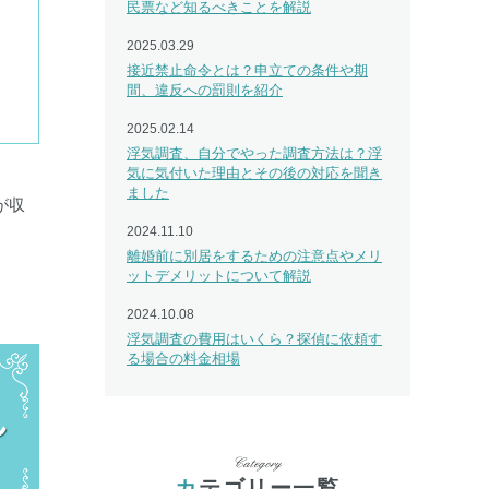
民票など知るべきことを解説
2025.03.29
接近禁止命令とは？申立ての条件や期
間、違反への罰則を紹介
2025.02.14
浮気調査、自分でやった調査方法は？浮
気に気付いた理由とその後の対応を聞き
ました
が収
2024.11.10
離婚前に別居をするための注意点やメリ
ットデメリットについて解説
。
2024.10.08
浮気調査の費用はいくら？探偵に依頼す
る場合の料金相場
れ
カテゴリー一覧