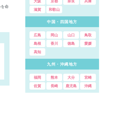
大阪
京都
奈良
兵庫
いを命
滋賀
和歌山
中国・四国地方
広島
岡山
山口
鳥取
島根
香川
徳島
愛媛
高知
九州・沖縄地方
福岡
熊本
大分
宮崎
佐賀
長崎
鹿児島
沖縄