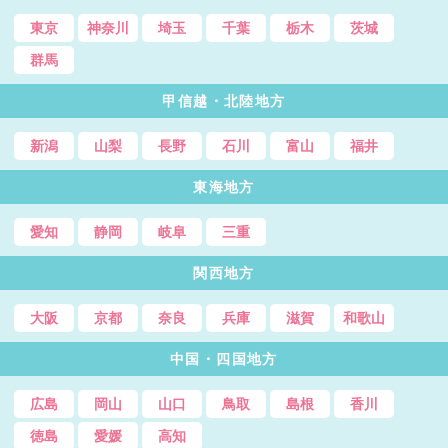
東京
神奈川
埼玉
千葉
栃木
茨城
群馬
甲信越・北陸地方
新潟
山梨
長野
石川
富山
福井
東海地方
愛知
静岡
岐阜
三重
関西地方
大阪
京都
奈良
兵庫
滋賀
和歌山
中国・四国地方
広島
岡山
山口
鳥取
島根
香川
徳島
愛媛
高知