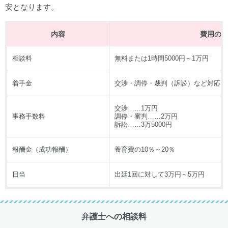
安となります。
内容
費用の
相談料
無料または1時間5000円～1万円
着手金
交渉・調停・裁判（訴訟）など対応によ
交渉……1万円
事務手数料
調停・審判……2万円
訴訟……3万5000円
報酬金（成功報酬）
養育費の10％～20％
日当
出廷1回に対して3万円～5万円
弁護士への相談料