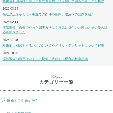
離婚後も同居は可能？手当や養育費、住民票など知るべきことを解説
2025.03.29
接近禁止命令とは？申立ての条件や期間、違反への罰則を紹介
2025.02.14
浮気調査、自分でやった調査方法は？浮気に気付いた理由とその後の対
応を聞きました
2024.11.10
離婚前に別居をするための注意点やメリットデメリットについて解説
2024.10.08
浮気調査の費用はいくら？探偵に依頼する場合の料金相場
カテゴリー一覧
離婚を考え始めたら